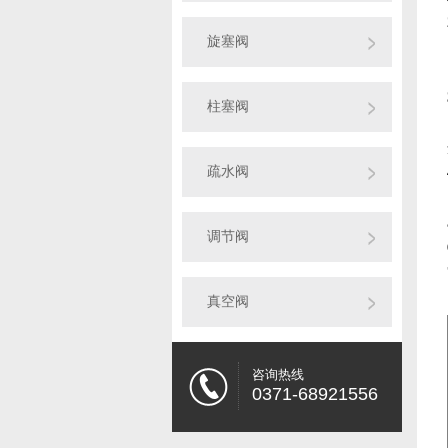
旋塞阀
柱塞阀
疏水阀
调节阀
真空阀
咨询热线
0371-68921556