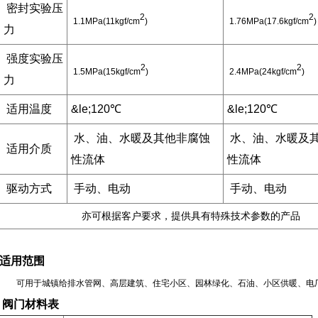
密封实验压
2
2
1.1MPa(11kgf/cm
)
1.76MPa(17.6kgf/cm
)
力
强度实验压
2
2
1.5MPa(15kgf/cm
)
2.4MPa(24kgf/cm
)
力
适用温度
&le;120℃
&le;120℃
水、油、水暖及其他非腐蚀
水、油、水暖及
适用介质
性流体
性流体
驱动方式
手动、电动
手动、电动
亦可根据客户要求，提供具有特殊技术参数的产品
适用范围
可用于城镇给排水管网、高层建筑、住宅小区、园林
绿化、
石油、小区供暖、电
阀门材料表