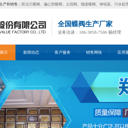
生产和销售：
双法兰蝶阀
、
偏心型蝶阀
、
止回阀
、
烟道蝶阀
、
伸缩器
、
污水处
全国蝶阀生产厂家
业务洽谈：186-3858-7506 杨经理
展示
新闻动态
客户服务
销售网络
应用