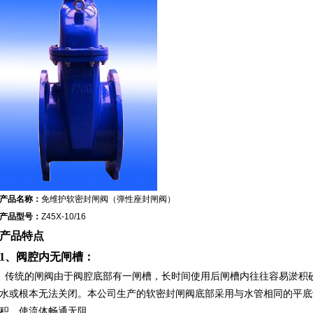
产品名称：
免维护
软密封
闸阀
（弹性座封
闸阀
）
产品型号：
Z45X-10/16
产品特点
1、阀腔内无闸槽：
传统的
闸阀
由于阀腔底部有一闸槽，长时间使用后闸槽内往往容易淤积
水或根本无法关闭。本公司生产的软密封闸阀底部采用与水管相同的平底
积，使流体畅通无阻。