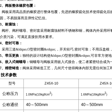
2
、阀板整体橡胶包覆：
阀板采用高品质的橡胶进行整体包覆，先进的橡胶硫化技术使得硫化后
固，不易脱落而且弹性记忆佳。
3
、耐腐蚀：
阀杆、阀杆螺母、密封套采用耐腐蚀材料不锈钢和铜，阀体内外采用环
介质污染
，可满足直接饮用水要求。
4
、密封可靠：
采用三道&ldquo;
O
型密封圈&rdquo;，开关轻巧
,
密封可靠；不用压盘根
5
、
带压更换：
独特
的设计结构使&ldquo;
O
型密封圈&rdquo;可非常方
6
、
嵌入式铜螺母：
铜螺母与阀板采用嵌入式接合，使二者紧密结合成为
7
、精密铸造：
阀体采用
铸造
工艺
，
几何尺寸使得阀体内部无需任何加工
技术参数
型号
Z45X-10
Z45X-1
2
2
公称压力
1.0MPa(10kgf/cm
)
1.6MPa(16kgf/cm
)
公称通径
40～500mm
40～500mm