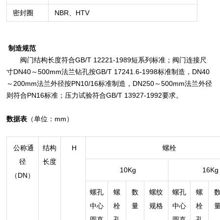
密封圈
NBR、HTV
制造规范
阀门结构长度符合GB/T 12221-1989短系列标准；阀门连接尺
寸DN40～500mm法兰钻孔按GB/T 17241.6-1998标准制造，DN40
～200mm法兰外径按PN10/16标准制造，DN250～500mm法兰外径
则符合PN16标准；压力试验符合GB/T 13927-1992要求。
数据表
（单位：mm）
公称通
结构
H
螺栓
径
长度
10Kg
16Kg
（DN）
螺孔
螺
数
螺纹
螺孔
螺
中心
栓
量
规格
中心
栓
圆直
孔
圆直
孔