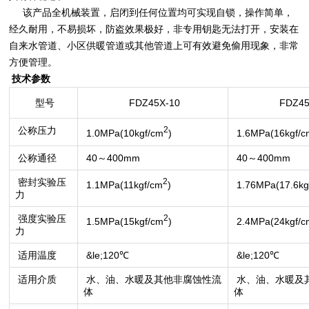
该产品全机械装置，启闭到任何位置均可实现自锁，操作简单，
经久耐用，不易损坏，防盗效果极好，非专用钥匙无法打开，安装在
自来水管道、小区供暖管道或其他管道上可有效避免偷用现象，非常
方便管理。
技术参数
型号
FDZ45X-10
FDZ45
公称压力
2
1.0MPa(10kgf/cm
)
1.6MPa(16kgf/c
公称通径
40～400mm
40～400mm
密封实验压
2
1.1MPa(11kgf/cm
)
1.76MPa(17.6kg
力
强度实验压
2
1.5MPa(15kgf/cm
)
2.4MPa(24kgf/c
力
适用温度
&le;120℃
&le;120℃
适用介质
水、油、水暖及其他非腐蚀性流
水、油、水暖及
体
体