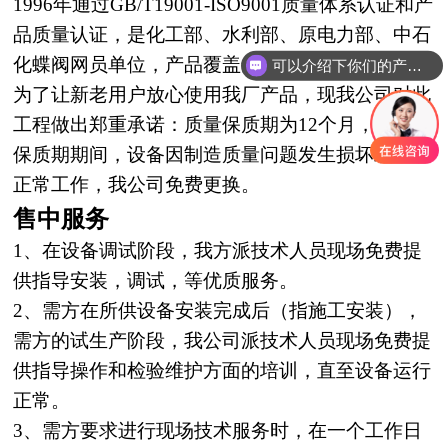
1996年通过GB/T19001-ISO9001质量体
系认证
和产
品质量认证，是化工部、水利部、原电力部、中石
化蝶阀网员单位，产品覆盖全
国，远销
世界各地，
可以介绍下你们的产品么？
为了让新老用户放心使用我厂产品，现我公司对此
工程做出郑重承诺
：
质量保质期
为12个月，在质量
保质
期期间，设备因制
造质量问题发生损坏或不能
正常工作，我公司免费更换。
售中服务
1、在设备调试阶段，我方派技术人员现场免费提
供指导安装，调试，等优质服务。
2、需方在所供设备安装完成后（指施工安装），
需方的试生产阶段，我公司派技术人
员
现场免费提
供指导操作和检验维护方面的培训，直至设备运行
正常。
3、需方要求进行现场技术服务时，在一个工作日